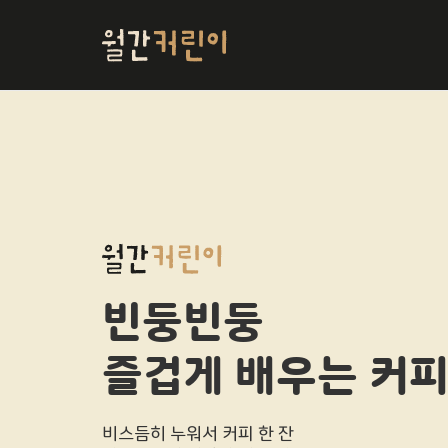
빈둥빈둥
즐겁게 배우는 커
비스듬히 누워서 커피 한 잔