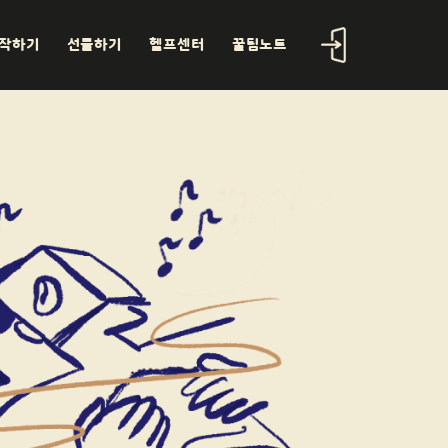
작하기
선물하기
헬프센터
꿀팁노트