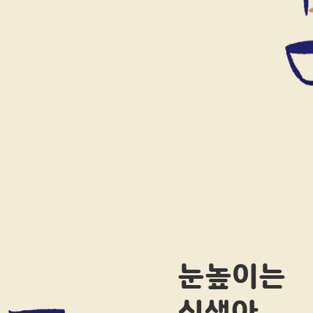
눈높이는
신생아