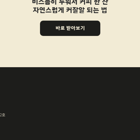
비스듬히 누워서 커피 한 잔
자연스럽게 커잘알 되는 법
바로 받아보기
72호