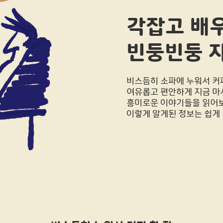
각잡고 배
빈둥빈둥 
비스듬히 소파에 누워서 커
여유롭고 편안하게 지금 마
흥미로운 이야기들을 읽어
이렇게 알게된 정보는 쉽게